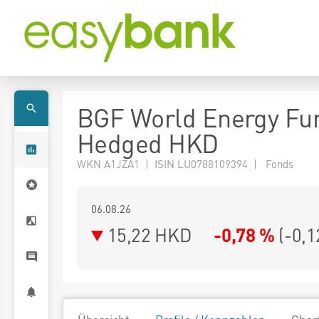
BGF World Energy Fu
Hedged HKD
WKN A1JZA1 | ISIN LU0788109394 | Fonds
06.08.26
15,22 HKD
-0,78 %
(
-0,1