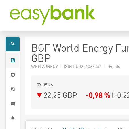
BGF World Energy Fu
GBP
WKN A0NFC9 | ISIN LU0204068364 | Fonds
07.08.26
22,25 GBP
-0,98 %
(
-0,2