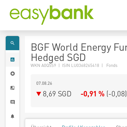
BGF World Energy Fu
Hedged SGD
WKN A0Q5S9 | ISIN LU0368265418 | Fonds
07.08.26
8,69 SGD
-0,91 %
(
-0,08
)