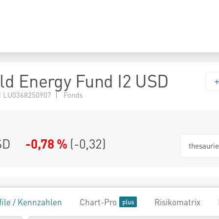
d Energy Fund I2 USD
 LU0368250907 | Fonds
SD
-0,78 %
(
-0,32
)
thesauri
file / Kennzahlen
Chart-Pro
Risikomatrix