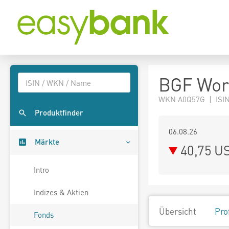
BGF Worl
WKN A0Q57G | ISIN
Produktfinder
06.08.26
Märkte
40,75 U
Intro
Indizes & Aktien
Übersicht
Pro
Fonds