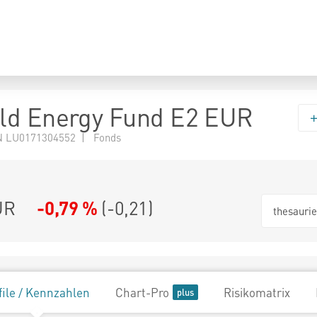
ld Energy Fund E2 EUR
N LU0171304552 | Fonds
UR
-0,79 %
(
-0,21
)
thesauri
file / Kennzahlen
Chart-Pro
Risikomatrix