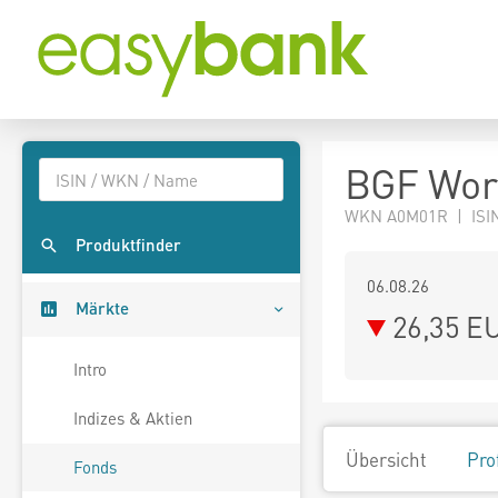
BGF Wor
WKN A0M01R | ISI
Produktfinder
06.08.26
Märkte
26,35 E
Intro
Indizes & Aktien
Übersicht
Pro
Fonds