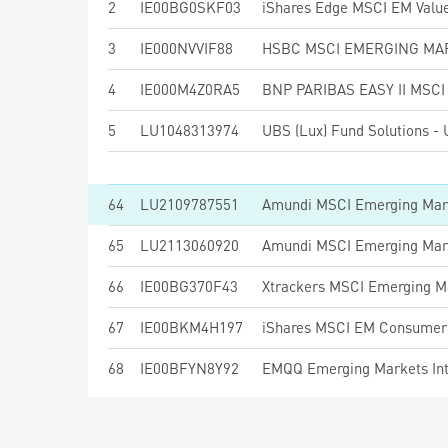
2
IE00BG0SKF03
iShares Edge MSCI EM Value
3
IE000NVVIF88
4
IE000M4Z0RA5
5
LU1048313974
64
LU2109787551
65
LU2113060920
Amundi MSCI Emerging Mark
66
IE00BG370F43
Xtrackers MSCI Emerging M
67
IE00BKM4H197
iShares MSCI EM Consumer 
68
IE00BFYN8Y92
EMQQ Emerging Markets Int