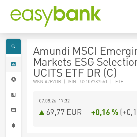
Amundi MSCI Emergi
Markets ESG Selectio
UCITS ETF DR (C)
WKN A2PZDB | ISIN LU2109787551 | ETF
07.08.26 17:32
69,77
EUR
+0,16 %
(
+0,