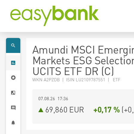
Amundi MSCI Emergi
Markets ESG Selectio
UCITS ETF DR (C)
WKN A2PZDB | ISIN LU2109787551 | ETF
07.08.26 17:36
69,860
EUR
+0,17 %
(
+0