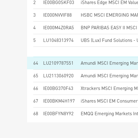
2
IE00BG0SKF03
iShares Edge MSCI EM Value
3
IE000NVVIF88
4
IE000M4Z0RA5
5
LU1048313974
64
LU2109787551
65
LU2113060920
Amundi MSCI Emerging Mark
66
IE00BG370F43
Xtrackers MSCI Emerging M
67
IE00BKM4H197
iShares MSCI EM Consumer 
68
IE00BFYN8Y92
EMQQ Emerging Markets Int