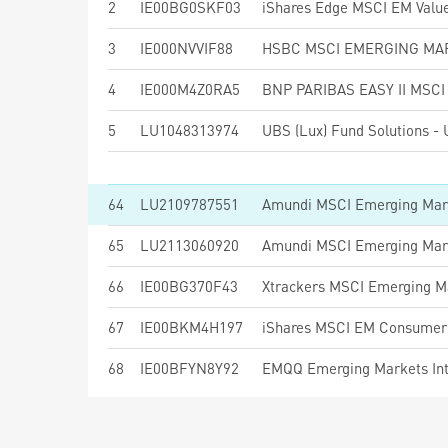
2
IE00BG0SKF03
iShares Edge MSCI EM Value
3
IE000NVVIF88
4
IE000M4Z0RA5
5
LU1048313974
64
LU2109787551
65
LU2113060920
Amundi MSCI Emerging Mark
66
IE00BG370F43
Xtrackers MSCI Emerging M
67
IE00BKM4H197
iShares MSCI EM Consumer 
68
IE00BFYN8Y92
EMQQ Emerging Markets Int