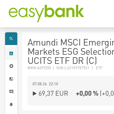
Amundi MSCI Emergi
Markets ESG Selectio
UCITS ETF DR (C)
WKN A2PZDB | ISIN LU2109787551 | ETF
07.08.26 22:10
69,37
EUR
+0,00 %
(
+0,