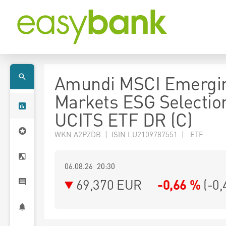
Amundi MSCI Emergi
Markets ESG Selectio
UCITS ETF DR (C)
WKN A2PZDB | ISIN LU2109787551 | ETF
06.08.26 20:30
69,370
EUR
-0,66 %
(
-0,