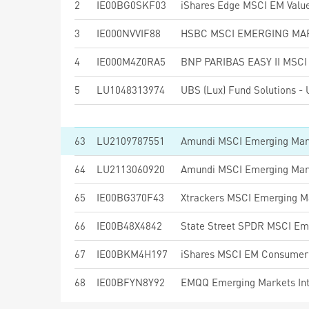
2
IE00BG0SKF03
iShares Edge MSCI EM Value
3
IE000NVVIF88
4
IE000M4Z0RA5
5
LU1048313974
63
LU2109787551
64
LU2113060920
Amundi MSCI Emerging Mark
65
IE00BG370F43
Xtrackers MSCI Emerging M
66
IE00B48X4842
67
IE00BKM4H197
iShares MSCI EM Consumer 
68
IE00BFYN8Y92
EMQQ Emerging Markets Int