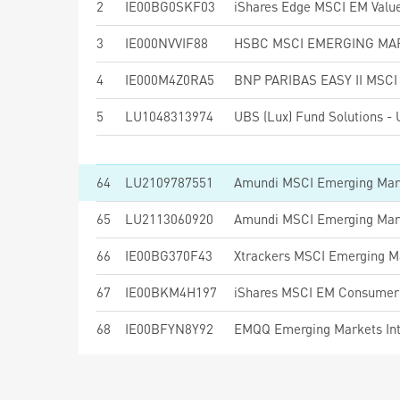
2
IE00BG0SKF03
iShares Edge MSCI EM Value
3
IE000NVVIF88
4
IE000M4Z0RA5
5
LU1048313974
64
LU2109787551
65
LU2113060920
Amundi MSCI Emerging Mark
66
IE00BG370F43
Xtrackers MSCI Emerging M
67
IE00BKM4H197
iShares MSCI EM Consumer 
68
IE00BFYN8Y92
EMQQ Emerging Markets Int