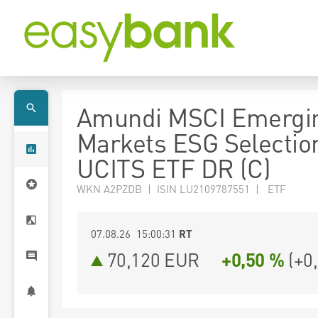
Amundi MSCI Emergi
Markets ESG Selectio
UCITS ETF DR (C)
WKN A2PZDB | ISIN LU2109787551 | ETF
07.08.26 15:00:31
RT
70,120
EUR
+0,50 %
(
+0