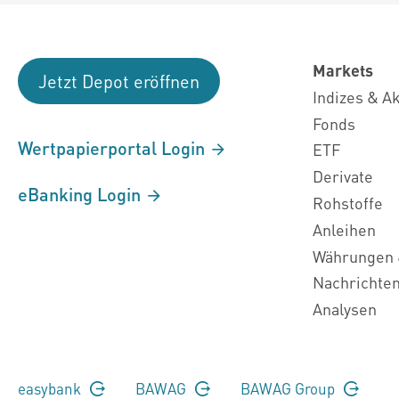
Markets
Jetzt Depot eröffnen
Indizes & A
Fonds
Wertpapierportal Login
ETF
Derivate
eBanking Login
Rohstoffe
Anleihen
Währungen 
Nachrichte
Analysen
easybank
BAWAG
BAWAG Group