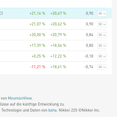
C)
+21,16 %
+20,67 %
0,90
+21,07 %
+20,62 %
0,90
+20,00 %
+20,79 %
0,84
+17,39 %
+18,54 %
0,80
+0,25 %
+12,22 %
-0,18
-11,21 %
+18,61 %
-0,74
e von
MountainView
.
üsse auf die künftige Entwicklung zu.
. Technologie und Daten von
baha
. Nikkei 225 ©Nikkei Inc.