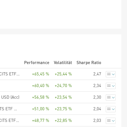
Performance
Volatilität
Sharpe Ratio
UBS (Irl) ETF plc - UBS MSCI EM ex China Socially Responsible UCITS ETF USD acc
+65,45 %
+25,44 %
2,47
+60,40 %
+24,70 %
2,34
USD (Acc)
+56,58 %
+23,54 %
2,30
BNP PARIBAS EASY II MSCI Emerging Markets ex-China PAB UCITS ETF USD Acc
+51,00 %
+23,75 %
2,04
UBS (Lux) Fund Solutions - UBS MSCI EM Socially Responsible UCITS ETF USD acc
+48,77 %
+22,85 %
2,03