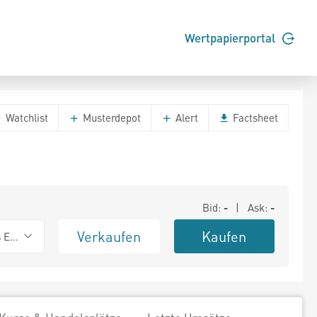
Wertpapierportal
Watchlist
Musterdepot
Alert
Factsheet
Bid:
-
| Ask:
-
Verkaufen
Kaufen
s Exchange