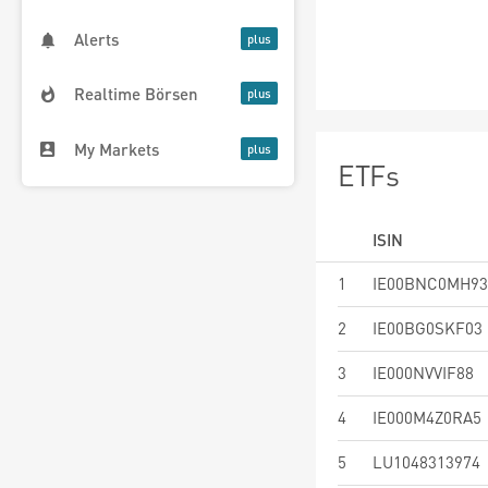
Alerts
Realtime Börsen
My Markets
ETFs
ISIN
1
IE00BNC0MH93
2
IE00BG0SKF03
3
IE000NVVIF88
4
IE000M4Z0RA5
5
LU1048313974