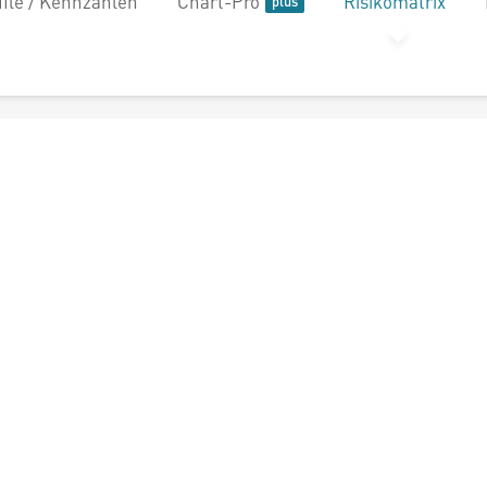
file / Kennzahlen
Chart-Pro
Risikomatrix