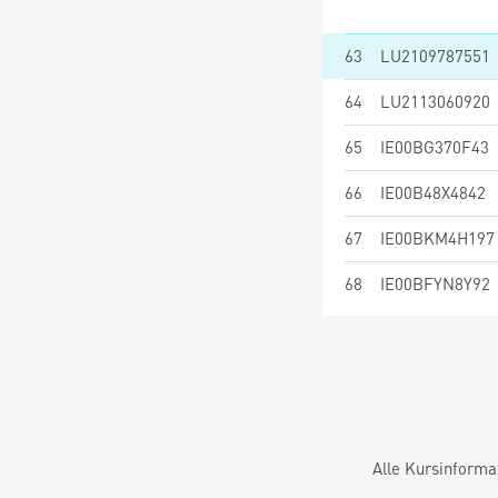
63
LU2109787551
64
LU2113060920
65
IE00BG370F43
66
IE00B48X4842
67
IE00BKM4H197
68
IE00BFYN8Y92
Alle Kursinforma