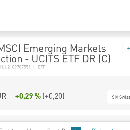
MSCI Emerging Markets
ction - UCITS ETF DR (C)
N LU2109787551 | ETF
UR
+0,29 %
(
+0,20
)
SIX Swis