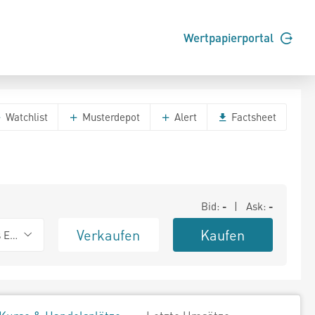
Wertpapierportal
Watchlist
Musterdepot
Alert
Factsheet
Bid:
-
| Ask:
-
Verkaufen
Kaufen
s Exchange