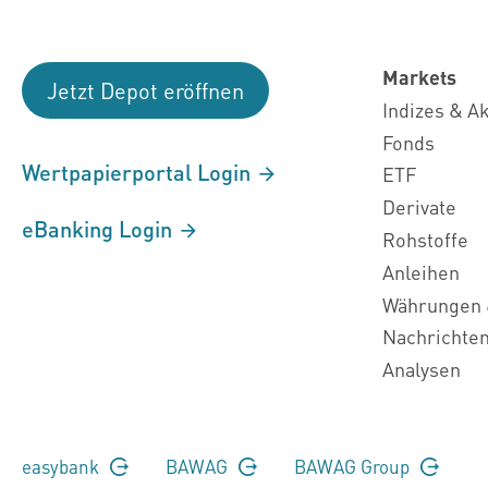
Markets
Jetzt Depot eröffnen
Indizes & A
Fonds
Wertpapierportal Login
ETF
Derivate
eBanking Login
Rohstoffe
Anleihen
Währungen 
Nachrichte
Analysen
easybank
BAWAG
BAWAG Group