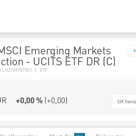
MSCI Emerging Markets
ction - UCITS ETF DR (C)
N LU2109787551 | ETF
UR
+0,00 %
(
+0,00
)
SIX Swis