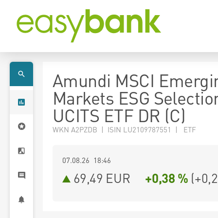
Amundi MSCI Emergi
Markets ESG Selectio
UCITS ETF DR (C)
WKN A2PZDB | ISIN LU2109787551 | ETF
07.08.26 18:46
69,49
EUR
+0,38 %
(
+0,