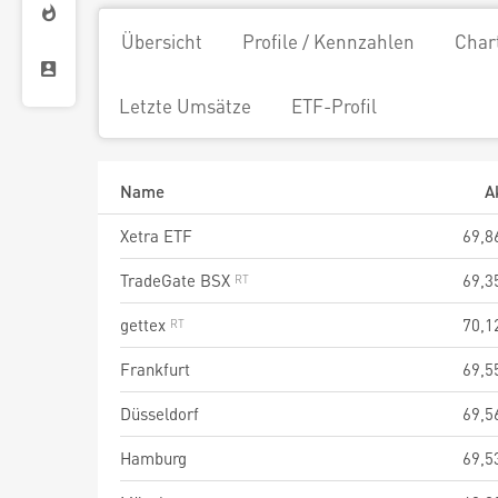
Übersicht
Profile / Kennzahlen
Char
Letzte Umsätze
ETF-Profil
Name
A
Xetra ETF
69,8
TradeGate BSX
69,3
gettex
70,1
Frankfurt
69,5
Düsseldorf
69,5
Hamburg
69,5