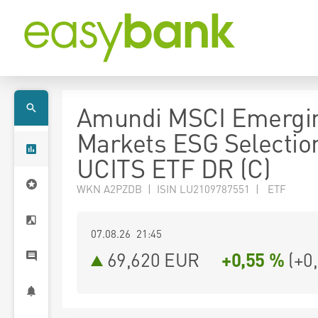
Amundi MSCI Emergi
Markets ESG Selectio
UCITS ETF DR (C)
WKN A2PZDB | ISIN LU2109787551 | ETF
07.08.26 21:45
69,620
EUR
+0,55 %
(
+0