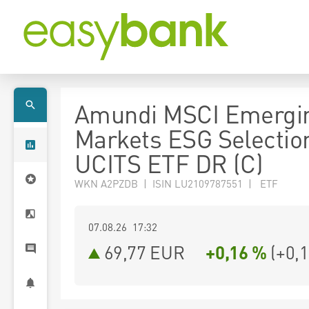
Amundi MSCI Emergi
Markets ESG Selectio
UCITS ETF DR (C)
WKN A2PZDB | ISIN LU2109787551 | ETF
07.08.26 17:32
69,77
EUR
+0,16 %
(
+0,