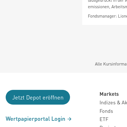
(ausgedrückt in der 
emissionen, Arbeits
Fondsmanager: Lione
Alle Kursinforma
Markets
Jetzt Depot eröffnen
Indizes & A
Fonds
Wertpapierportal Login
ETF