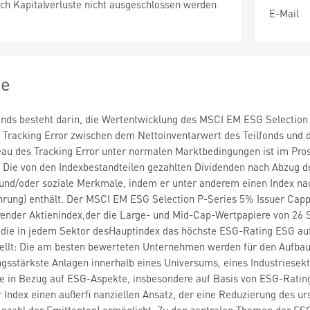
ch Kapitalverluste nicht ausgeschlossen werden
E-Mail
ie
fonds besteht darin, die Wertentwicklung des MSCI EM ESG Selection
 Tracking Error zwischen dem Nettoinventarwert des Teilfonds und 
eau des Tracking Error unter normalen Marktbedingungen ist im Pros
Die von den Indexbestandteilen gezahlten Dividenden nach Abzug der
und/oder soziale Merkmale, indem er unter anderem einen Index nac
ung) enthält. Der MSCI EM ESG Selection P-Series 5% Issuer Capp
render Aktienindex,der die Large- und Mid-Cap-Wertpapiere von 26 
die in jedem Sektor desHauptindex das höchste ESG-Rating ESG auf
ellt: Die am besten bewerteten Unternehmen werden für den Aufbau 
ngsstärkste Anlagen innerhalb eines Universums, eines Industriesek
e in Bezug auf ESG-Aspekte, insbesondere auf Basis von ESG-Rating
r Index einen außerfi nanziellen Ansatz, der eine Reduzierung des