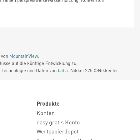
G zählen beispielsweiseWassernutzung, Kohlenstoff
e von
MountainView
.
üsse auf die künftige Entwicklung zu.
. Technologie und Daten von
baha
. Nikkei 225 ©Nikkei Inc.
Produkte
Konten
easy gratis Konto
Wertpapierdepot