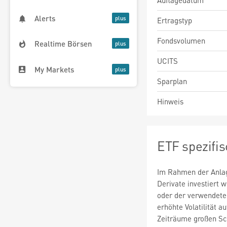
Auflagedatum
Alerts
Ertragstyp
Fondsvolumen
Realtime Börsen
UCITS
My Markets
Sparplan
Hinweis
ETF spezifi
Im Rahmen der Anlag
Derivate investiert
oder der verwendete
erhöhte Volatilität a
Zeiträume großen S