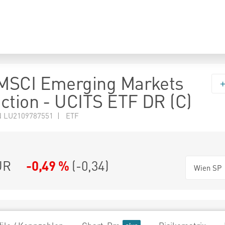
MSCI Emerging Markets
ction - UCITS ETF DR (C)
N LU2109787551 | ETF
UR
-0,49 %
(
-0,34
)
Wien SP