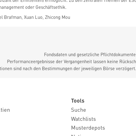
Anzahl der Emittenten) ermöglicht. Zu den zentralen Themen der ES
management oder Geschäftsethik.
l Brafman, Xuan Luo, Zhicong Mou
Fondsdaten und gesetzliche Pflichtdokument
Performanceergebnisse der Vergangenheit lassen keine Rückschl
tionen sind nach den Bestimmungen der jeweiligen Börse verzögert
Tools
ktien
Suche
Watchlists
Musterdepots