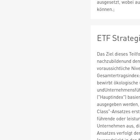
ausgesetzt, wobei au
können.;
ETF Strateg
Das Ziel dieses Teil
nachzubildenund den
voraussichtliche Niv
Gesamtertragsindex: 
bewirbt ökologische 
undUnternehmensführ
("Hauptindex") basie
ausgegeben werden, 
Class"-Ansatzes erst
führende oder leistu
Unternehmen aus, di
Ansatzes verfolgt de