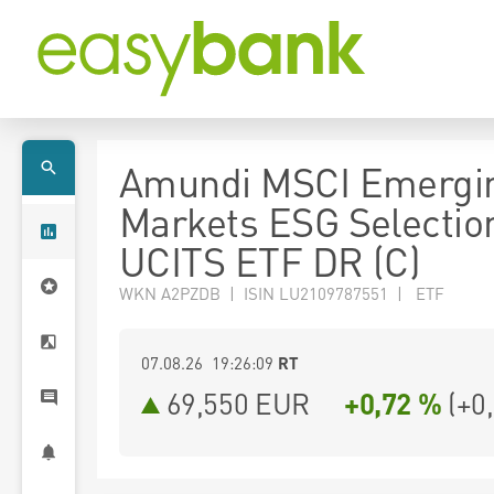
Amundi MSCI Emergi
Markets ESG Selectio
UCITS ETF DR (C)
WKN A2PZDB | ISIN LU2109787551 | ETF
07.08.26 19:26:09
RT
69,550
EUR
+0,72 %
(
+0