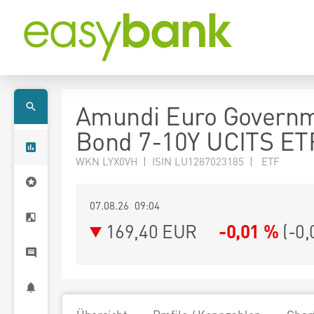
Amundi Euro Govern
Bond 7-10Y UCITS ET
WKN LYX0VH | ISIN LU1287023185 | ETF
07.08.26 09:04
169,40
EUR
-0,01 %
(
-0,