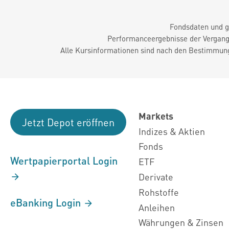
Fondsdaten und g
Performanceergebnisse der Vergange
Alle Kursinformationen sind nach den Bestimmung
Markets
Jetzt Depot eröffnen
Indizes & Aktien
Fonds
Wertpapierportal Login
ETF
Derivate
Rohstoffe
eBanking Login
Anleihen
Währungen & Zinsen