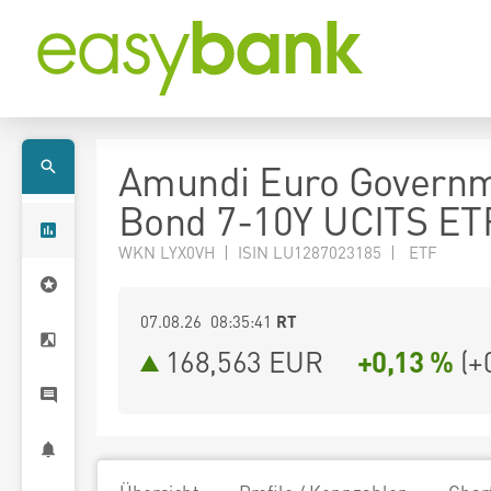
Amundi Euro Govern
Bond 7-10Y UCITS ET
WKN LYX0VH | ISIN LU1287023185 | ETF
07.08.26 08:35:41
RT
168,563
EUR
+0,13 %
(
+