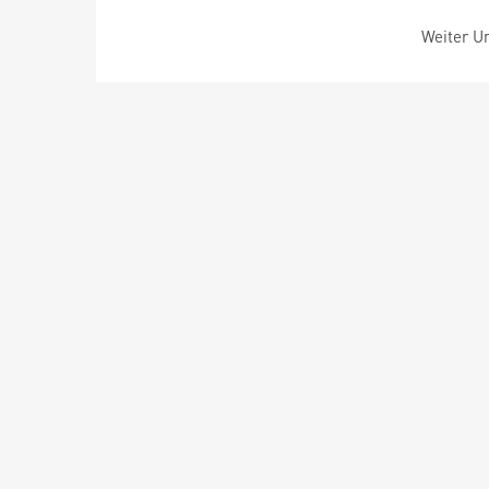
Weiter Um