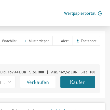
Wertpapierportal
Watchlist
Musterdepot
Alert
Factsheet
Bid:
169,44
EUR
Size:
300
| Ask:
169,52
EUR
Size:
180
Verkaufen
Kaufen
e BSX