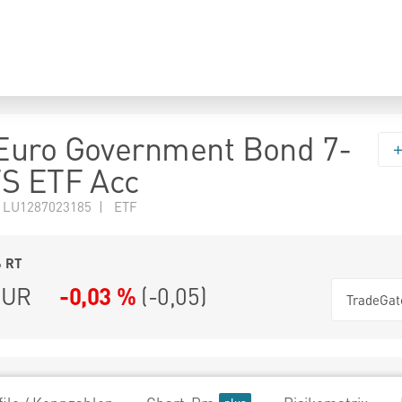
Euro Government Bond 7-
TS ETF Acc
 LU1287023185 | ETF
6
RT
UR
-0,03 %
(
-0,05
)
TradeGat