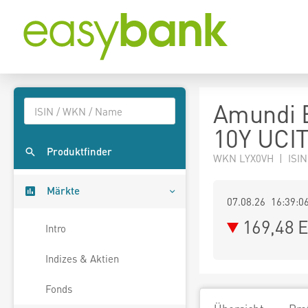
Amundi 
10Y UCI
Produktfinder
WKN LYX0VH | ISIN
Märkte
07.08.26 16:39:0
169,48
E
Intro
Indizes & Aktien
Fonds