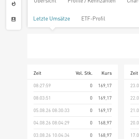
Übersicht
Profile / Kennzahlen
Char
Letzte Umsätze
ETF-Profil
Zeit
Vol. Stk.
Kurs
Zeit
08:27:59
0
169,17
23.0
08:03:51
0
169,17
22.0
05.08.26 08:30:33
0
169,17
21.0
04.08.26 08:04:29
0
168,97
20.0
03.08.26 10:04:34
0
168,97
17.0