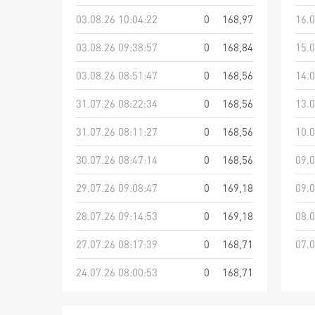
03.08.26 10:04:22
0
168,97
16.0
03.08.26 09:38:57
0
168,84
15.0
03.08.26 08:51:47
0
168,56
14.0
31.07.26 08:22:34
0
168,56
13.0
31.07.26 08:11:27
0
168,56
10.0
30.07.26 08:47:14
0
168,56
09.0
29.07.26 09:08:47
0
169,18
09.0
28.07.26 09:14:53
0
169,18
08.0
27.07.26 08:17:39
0
168,71
07.0
24.07.26 08:00:53
0
168,71