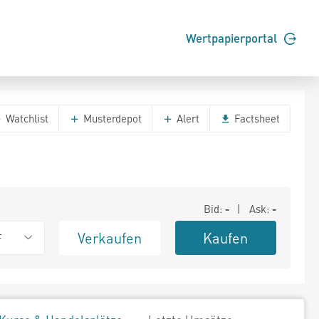
Wertpapierportal
Watchlist
Musterdepot
Alert
Factsheet
Bid:
-
| Ask:
-
Verkaufen
Kaufen
F