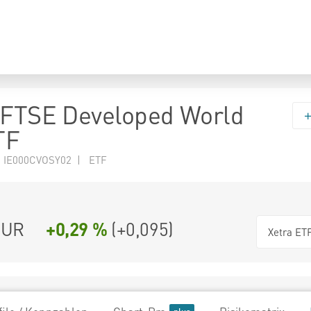
 FTSE Developed World
TF
 IE000CVOSY02 | ETF
UR
+0,29 %
(
+0,095
)
Xetra ET