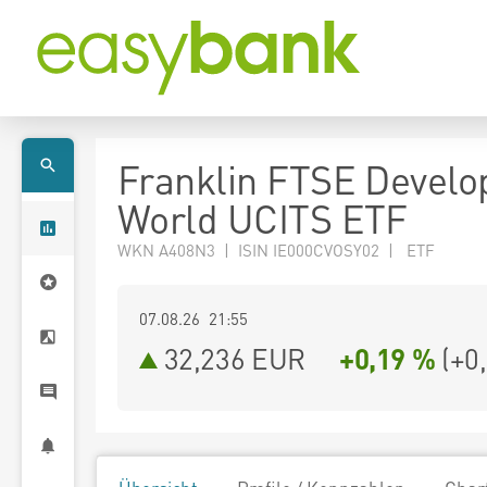
Franklin FTSE Develo
World UCITS ETF
WKN A408N3 | ISIN IE000CVOSY02 | ETF
07.08.26 21:55
32,236
EUR
+0,19 %
(
+0