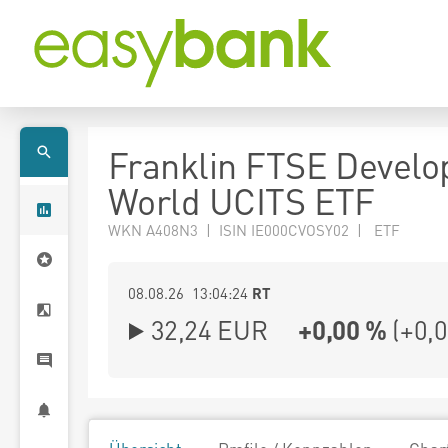
Franklin FTSE Develo
World UCITS ETF
WKN A408N3 | ISIN IE000CVOSY02 | ETF
08.08.26 13:04:24
RT
32,24
EUR
+0,00 %
(
+0,