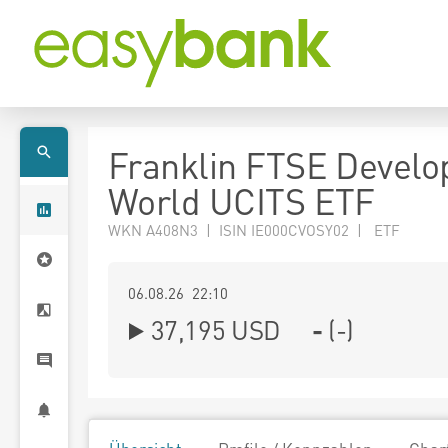
Franklin FTSE Develo
World UCITS ETF
WKN A408N3 | ISIN IE000CVOSY02 | ETF
06.08.26 22:10
37,195
USD
-
(
-
)