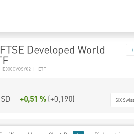
 FTSE Developed World
TF
 IE000CVOSY02 | ETF
SD
+0,51 %
(
+0,190
)
SIX Swis