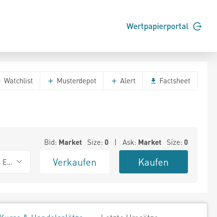
Wertpapierportal
Watchlist
Musterdepot
Alert
Factsheet
Bid:
Market
Size:
0
| Ask:
Market
Size:
0
Verkaufen
Kaufen
s Exchange