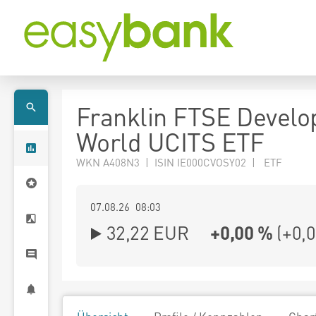
Franklin FTSE Develo
World UCITS ETF
WKN A408N3 | ISIN IE000CVOSY02 | ETF
07.08.26 08:03
32,22
EUR
+0,00 %
(
+0,