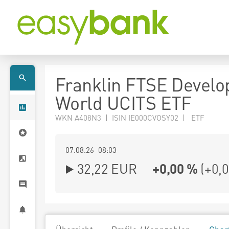
Franklin FTSE Develo
World UCITS ETF
WKN A408N3 | ISIN IE000CVOSY02 | ETF
07.08.26 08:03
32,22
EUR
+0,00 %
(
+0,