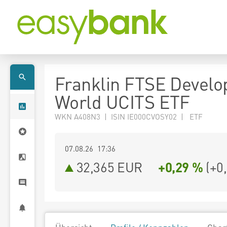
Franklin FTSE Develo
World UCITS ETF
WKN A408N3 | ISIN IE000CVOSY02 | ETF
07.08.26 17:36
32,365
EUR
+0,29 %
(
+0