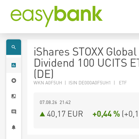
iShares STOXX Global 
Dividend 100 UCITS E
(DE)
WKN A0F5UH | ISIN DE000A0F5UH1 | ETF
07.08.26 21:42
40,17
EUR
+0,44 %
(
+0,