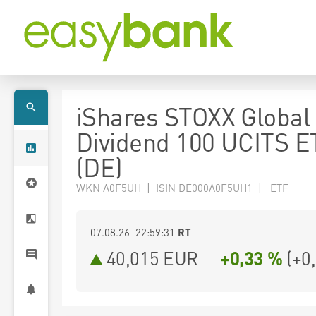
iShares STOXX Global 
Dividend 100 UCITS E
(DE)
WKN A0F5UH | ISIN DE000A0F5UH1 | ETF
07.08.26 22:59:31
RT
40,015
EUR
+0,33 %
(
+0