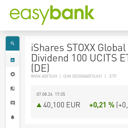
iShares STOXX Global 
Dividend 100 UCITS E
(DE)
WKN A0F5UH | ISIN DE000A0F5UH1 | ETF
07.08.26 17:35
40,100
EUR
+0,21 %
(
+0