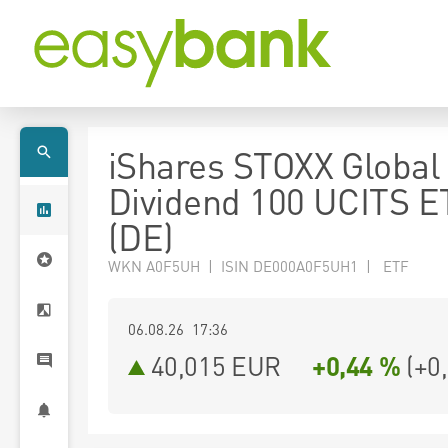
iShares STOXX Global 
Dividend 100 UCITS E
(DE)
WKN A0F5UH | ISIN DE000A0F5UH1 | ETF
06.08.26 17:36
40,015
EUR
+0,44 %
(
+0