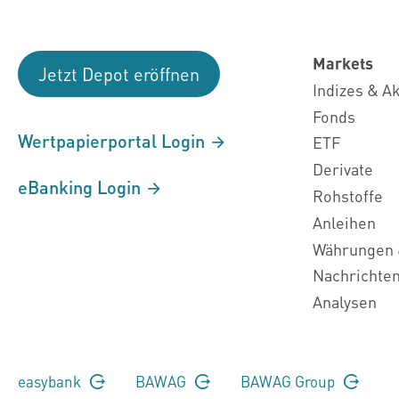
Markets
Jetzt Depot eröffnen
Indizes & A
Fonds
Wertpapierportal Login
ETF
Derivate
eBanking Login
Rohstoffe
Anleihen
Währungen 
Nachrichte
Analysen
easybank
BAWAG
BAWAG Group