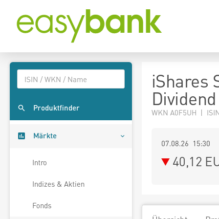
iShares 
Dividend
Produktfinder
WKN A0F5UH | ISI
Märkte
07.08.26 15:30
40,12
E
Intro
Indizes & Aktien
Fonds