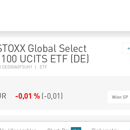
STOXX Global Select
 100 UCITS ETF (DE)
N DE000A0F5UH1 | ETF
UR
-0,01 %
(
-0,01
)
Wien SP