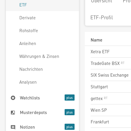
Übersicht
Pro
ETF
ETF-Profil
Derivate
Rohstoffe
Name
Anleihen
Xetra ETF
Währungen & Zinsen
TradeGate BSX
Nachrichten
SIX Swiss Exchange
Analysen
Stuttgart
Watchlists
gettex
Wien SP
Musterdepots
Frankfurt
Notizen