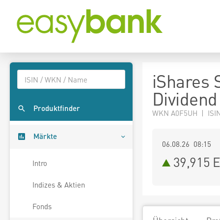
iShares 
Dividend
Produktfinder
WKN A0F5UH | ISI
Märkte
06.08.26 08:15
39,915
E
Intro
Indizes & Aktien
Fonds