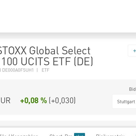
STOXX Global Select
 100 UCITS ETF (DE)
N DE000A0F5UH1 | ETF
Bid
UR
+0,08 %
(
+0,030
)
Stuttgart