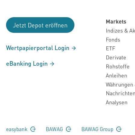
Markets
Jetzt Depot eröffnen
Indizes & A
Fonds
Wertpapierportal Login
ETF
Derivate
eBanking Login
Rohstoffe
Anleihen
Währungen 
Nachrichte
Analysen
easybank
BAWAG
BAWAG Group