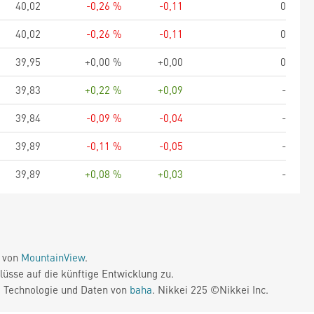
40,02
-0,26 %
-0,11
0
40,02
-0,26 %
-0,11
0
39,95
+0,00 %
+0,00
0
39,83
+0,22 %
+0,09
-
39,84
-0,09 %
-0,04
-
39,89
-0,11 %
-0,05
-
39,89
+0,08 %
+0,03
-
e von
MountainView
.
üsse auf die künftige Entwicklung zu.
. Technologie und Daten von
baha
. Nikkei 225 ©Nikkei Inc.