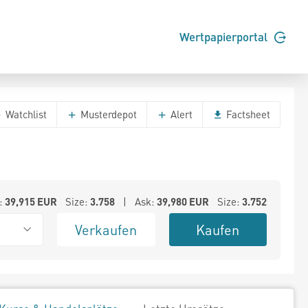
Wertpapierportal
Watchlist
Musterdepot
Alert
Factsheet
:
39,915
EUR
Size:
3.758
| Ask:
39,980
EUR
Size:
3.752
Verkaufen
Kaufen