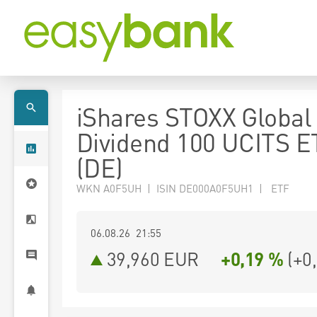
iShares STOXX Global 
Dividend 100 UCITS E
(DE)
WKN A0F5UH | ISIN DE000A0F5UH1 | ETF
06.08.26 21:55
39,960
EUR
+0,19 %
(
+0