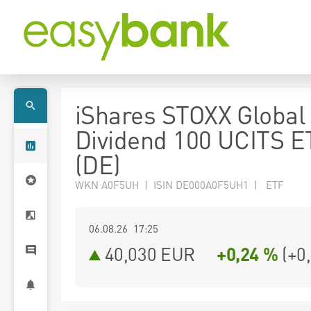
iShares STOXX Global 
Dividend 100 UCITS E
(DE)
WKN A0F5UH | ISIN DE000A0F5UH1 | ETF
06.08.26 17:25
40,030
EUR
+0,24 %
(
+0