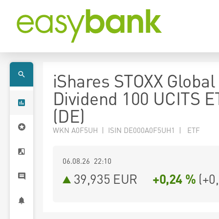
iShares STOXX Global 
Dividend 100 UCITS E
(DE)
WKN A0F5UH | ISIN DE000A0F5UH1 | ETF
06.08.26 22:10
39,935
EUR
+0,24 %
(
+0