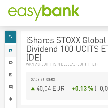
iShares STOXX Global 
Dividend 100 UCITS E
(DE)
WKN A0F5UH | ISIN DE000A0F5UH1 | ETF
07.08.26 08:03
40,04
EUR
+0,13 %
(
+0,