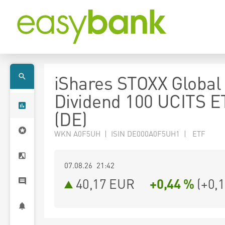
iShares STOXX Global 
Dividend 100 UCITS E
(DE)
WKN A0F5UH | ISIN DE000A0F5UH1 | ETF
07.08.26 21:42
40,17
EUR
+0,44 %
(
+0,