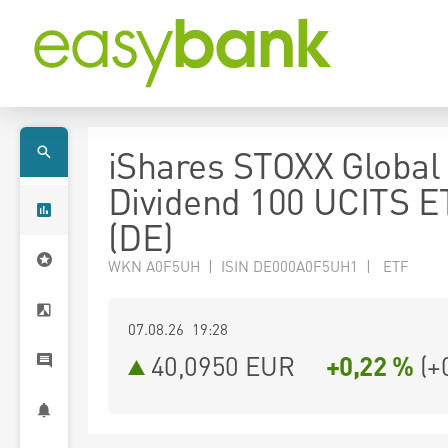
iShares STOXX Global 
Dividend 100 UCITS E
(DE)
WKN A0F5UH | ISIN DE000A0F5UH1 | ETF
07.08.26 19:28
40,0950
EUR
+0,22 %
(
+