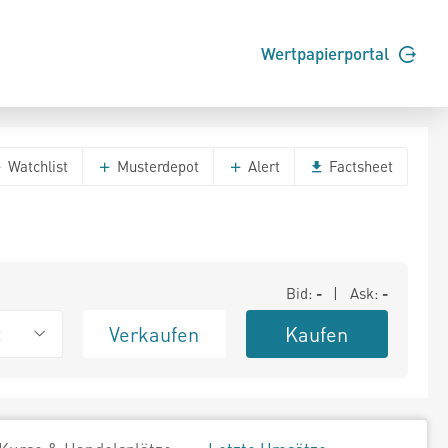
Wertpapierportal
Watchlist
Musterdepot
Alert
Factsheet
Bid:
-
| Ask:
-
Verkaufen
Kaufen
t