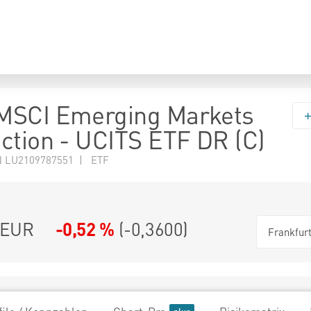
MSCI Emerging Markets
ction - UCITS ETF DR (C)
N LU2109787551 | ETF
EUR
-0,52 %
(
-0,3600
)
Frankfur