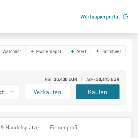
Wertpapierportal
Watchlist
Musterdepot
Alert
Factsheet
Bid:
30,430
EUR
| Ask:
30,615
EUR
Verkaufen
Kaufen
chwarz
 & Handelsplätze
Firmenprofil