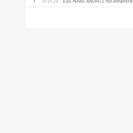
30.07.26
EQS-News: ANDRITZ mit anhaltend s