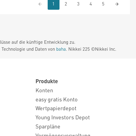
1
2
3
4
5
üsse auf die künftige Entwicklung zu.
. Technologie und Daten von
baha
. Nikkei 225 ©Nikkei Inc.
Produkte
Konten
easy gratis Konto
Wertpapierdepot
Young Investors Depot
Sparpläne
Vermögensverwaltung