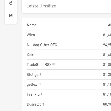
Letzte Umsätze
Name
A
Wien
81,6
Nasdaq Other OTC
94,9
Xetra
81,6
TradeGate BSX
81,8
Stuttgart
81,3
gettex
81,1
Frankfurt
81,1
Düsseldorf
80,9