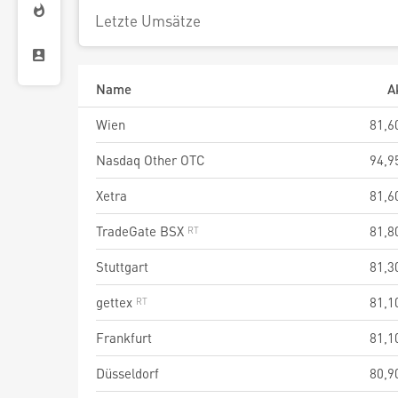
Letzte Umsätze
Name
A
Wien
81,6
Nasdaq Other OTC
94,9
Xetra
81,6
TradeGate BSX
81,8
Stuttgart
81,3
gettex
81,1
Frankfurt
81,1
Düsseldorf
80,9