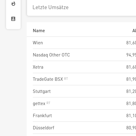
Letzte Umsätze
Name
A
Wien
81,6
Nasdaq Other OTC
94,9
Xetra
81,6
TradeGate BSX
81,9
Stuttgart
81,2
gettex
81,8
Frankfurt
81,1
Düsseldorf
80,9