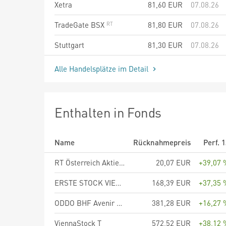
Xetra
81,60
EUR
07.08.26
TradeGate BSX
81,80
EUR
07.08.26
Stuttgart
81,30
EUR
07.08.26
Alle Handelsplätze im Detail
Enthalten in Fonds
Name
Rücknahmepreis
Perf. 
RT Österreich Aktienfonds EUR R01 (T)
20,07 EUR
+39,07 
ERSTE STOCK VIENNA EUR (A)
168,39 EUR
+37,35 
ODDO BHF Avenir Euro CR-EUR
381,28 EUR
+16,27 
ViennaStock T
572,52 EUR
+38,12 